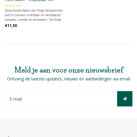
Deze buitenbeen van Rioja (tempranillo
wit) is culinair inzetbaar en verrassend
complex, zonder te vermoeien. De frisse
zuren geven het weelderig fruit meer
€11,50
diepgang en de zijdezachte smaak maakt
het helemaal compleet.
Meld je aan voor onze nieuwsbrief
Ontvang de laatste updates, nieuws en aanbiedingen via email