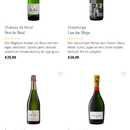
Chateau de Bioul
Testalonga
Brut de Bioul
I am the Ninja
Een Belgische bubbel uit Bioul met een
Een natuurlijke Petnat van Chenin Blanc.
eigen identiteit. Zachte parel, delicate
Mooie zuren, appel en een lichte bubbel.
aroma's en finesse dankzij de rijping sur
Verfijnd, fris en complex!
lattes van minimum 9 maanden.
€25,00
€26,00