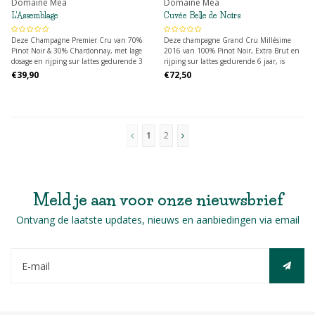
Domaine Méa
Domaine Méa
L'Assemblage
Cuvée Belle de Noirs
Deze Champagne Premier Cru van 70%
Deze champagne Grand Cru Millésime
Pinot Noir & 30% Chardonnay, met lage
2016 van 100% Pinot Noir, Extra Brut en
dosage en rijping sur lattes gedurende 3
rijping sur lattes gedurende 6 jaar, is
jaar, vertoont de finesse en diversiteit van
uitsluitend afkomstig uit het Zuiden van
€39,90
€72,50
het terroir (één van de 17 dorpen die zich
Montagne de Reims.
Grand Crus mag noemen).
1
2
Meld je aan voor onze nieuwsbrief
Ontvang de laatste updates, nieuws en aanbiedingen via email