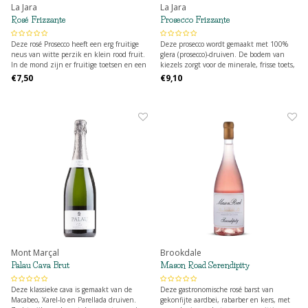
La Jara
La Jara
Rosé Frizzante
Prosecco Frizzante
Deze rosé Prosecco heeft een erg fruitige
Deze prosecco wordt gemaakt met 100%
neus van witte perzik en klein rood fruit.
glera (prosecco)-druiven. De bodem van
In de mond zijn er fruitige toetsen en een
kiezels zorgt voor de minerale, frisse toets,
aangename frisheid. Deze frizzante is
wat bijdraagt aan het fijne, elegante
€7,50
€9,10
eerder licht en dus perfect als aperitief
karakter van deze parelende prosecco.
voor een zomers feestje. Veel plezier voor
een
Mont Marçal
Brookdale
Palau Cava Brut
Mason Road Serendipity
Deze klassieke cava is gemaakt van de
Deze gastronomische rosé barst van
Macabeo, Xarel-lo en Parellada druiven.
gekonfijte aardbei, rabarber en kers, met