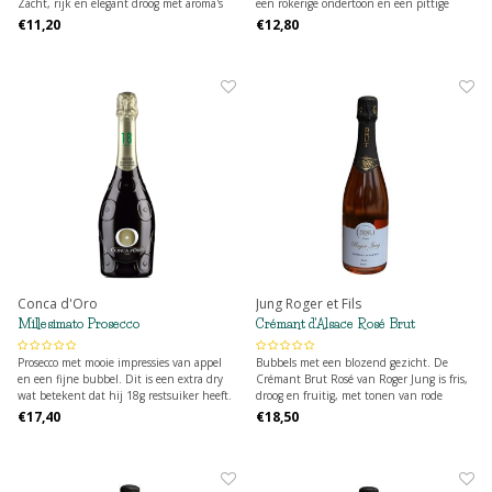
Zacht, rijk en elegant droog met aroma's
een rokerige ondertoon en een pittige
van appel en brioche. De tweede gisting
toets van rode peper.
€11,20
€12,80
op de fles en 9 à 12 maanden rijping
zorgen voor een subtiel sprankelende
mousse.
Conca d'Oro
Jung Roger et Fils
Millesimato Prosecco
Crémant d'Alsace Rosé Brut
Prosecco met mooie impressies van appel
Bubbels met een blozend gezicht. De
en een fijne bubbel. Dit is een extra dry
Crémant Brut Rosé van Roger Jung is fris,
wat betekent dat hij 18g restsuiker heeft.
droog en fruitig, met tonen van rode
Hij heeft dus dat typisch "zoetje" van een
besjes en aardbei. Feestelijk zonder franje,
€17,40
€18,50
prosecco maar het blijft mooi in balans.
ideaal als aperitief of bij een dessert.