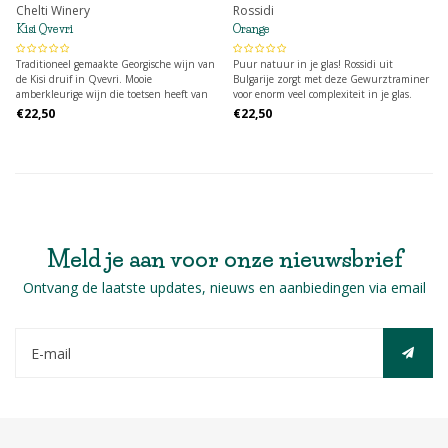
Chelti Winery
Rossidi
Kisi Qvevri
Orange
Traditioneel gemaakte Georgische wijn van
Puur natuur in je glas! Rossidi uit
de Kisi druif in Qvevri. Mooie
Bulgarije zorgt met deze Gewurztraminer
amberkleurige wijn die toetsen heeft van
voor enorm veel complexiteit in je glas.
perzik, honing, verschillende kruiden en
€22,50
€22,50
gepaard gaat met zachte tannines.
Meld je aan voor onze nieuwsbrief
Ontvang de laatste updates, nieuws en aanbiedingen via email