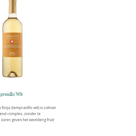
pranillo Wit
ioja (tempranillo wit) is culinair
send complex, zonder te
 zuren geven het weelderig fruit
 zijdezachte smaak maakt het