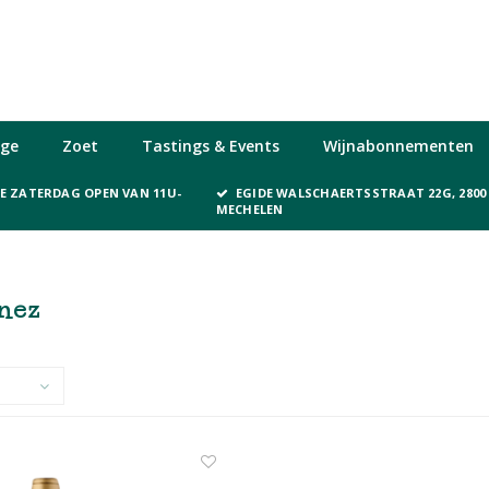
ge
Zoet
Tastings & Events
Wijnabonnementen
KE ZATERDAG OPEN VAN 11U-
EGIDE WALSCHAERTSSTRAAT 22G, 2800
MECHELEN
nez