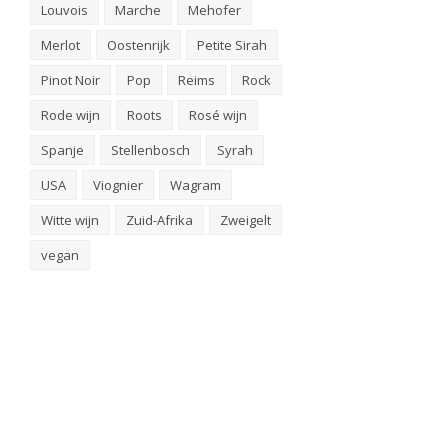
Louvois
Marche
Mehofer
Merlot
Oostenrijk
Petite Sirah
Pinot Noir
Pop
Reims
Rock
Rode wijn
Roots
Rosé wijn
Spanje
Stellenbosch
Syrah
USA
Viognier
Wagram
Witte wijn
Zuid-Afrika
Zweigelt
vegan