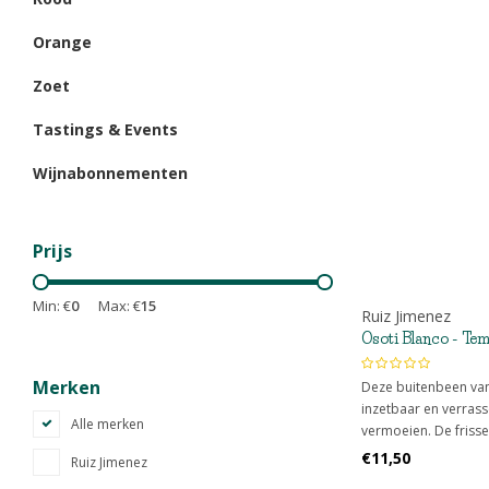
Orange
Zoet
Tastings & Events
Wijnabonnementen
Prijs
Min: €
0
Max: €
15
Ruiz Jimenez
Osoti Blanco - Tem
Merken
Deze buitenbeen van R
inzetbaar en verras
Alle merken
vermoeien. De frisse
meer diepgang en de
€11,50
Ruiz Jimenez
helemaal compleet.