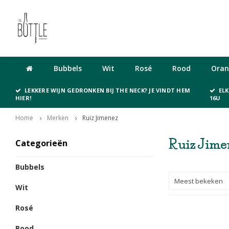
Cadeaubon
Bubbels
Wit
Rosé
Rood
Oran
LEKKERE WIJN GEDRONKEN BIJ THE NECK? JE VINDT HEM
EL
HIER!
16U
Home
Merken
Ruiz Jimenez
Ruiz Jime
Categorieën
Bubbels
Meest bekeken
Wit
Rosé
Rood