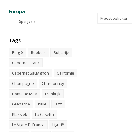
Europa
Meest bekeken
Spanje
(1)
Tags
België
Bubbels
Bulgarije
Cabernet Franc
Cabernet Sauvignon
Californië
Champagne
Chardonnay
Domaine Méa
Frankrijk
Grenache
Italië
Jazz
Klassiek
La Casetta
Le Vigne Di Franca
Ligurië