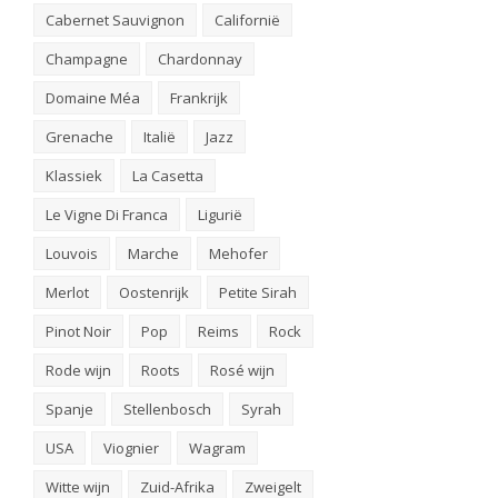
Cabernet Sauvignon
Californië
Champagne
Chardonnay
Domaine Méa
Frankrijk
Grenache
Italië
Jazz
Klassiek
La Casetta
Le Vigne Di Franca
Ligurië
Louvois
Marche
Mehofer
Merlot
Oostenrijk
Petite Sirah
Pinot Noir
Pop
Reims
Rock
Rode wijn
Roots
Rosé wijn
Spanje
Stellenbosch
Syrah
USA
Viognier
Wagram
Witte wijn
Zuid-Afrika
Zweigelt