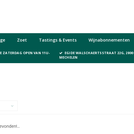
ge
Zoet
Tastings & Events
Wijnabonnementen
KE ZATERDAG OPEN VAN 11U-
EGIDE WALSCHAERTSSTRAAT 22G, 2800
MECHELEN
vonden!...