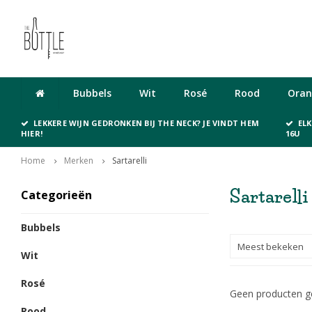
Cadeaubon
Bubbels
Wit
Rosé
Rood
Oran
LEKKERE WIJN GEDRONKEN BIJ THE NECK? JE VINDT HEM
EL
HIER!
16U
Home
Merken
Sartarelli
Sartarelli
Categorieën
Bubbels
Meest bekeken
Wit
Rosé
Geen producten ge
Rood