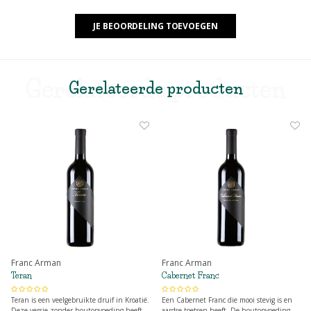
JE BEOORDELING TOEVOEGEN
Gerelateerde producten
Gerelateerde producten
Franc Arman
Franc Arman
Teran
Cabernet Franc
Teran is een veelgebruikte druif in Kroatië.
Een Cabernet Franc die mooi stevig is en
Deze versie zonder houtopvoeding heeft
aardse toetsen heeft. De houtopvoeding