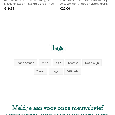
kracht, finesse en frisse kruidigheid in de
zorgt voor een langere en vlotte afdronk.
vorm van munt en eucalyptus.
€19,95
€22,00
Tags
Tags
Franc Arman
Istrië
Jazz
Kroatië
Rode wijn
Teran
vegan
Vižinada
Meld je aan voor onze nieuwsbrief