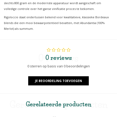
slechts 800 gram en de modernste apparatuur wordt aangeschaft om
volledige controle over het ganse vinificatie proces te bekomen.
Rigoloccio staat ondertussen bekend voor kwalitatieve, klassieke Bordeaux
blends die een mooi bewaarpotentieel bevatten, met Abundantia (100%
Merlot) als summum.
0 reviews
0 reviews
0 sterren op basis van 0 beoordelingen
JE BEOORDELING TOEVOEGEN
Gerelateerde producten
Gerelateerde producten