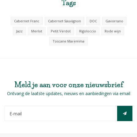
Tags
Tags
Cabernet Franc
Cabernet Sauvignon
DOC
Gavorrano
Jazz
Merlot
Petit Verdot
Rigoloccio
Rode wijn
Toscane Maremma
Meld je aan voor onze nieuwsbrief
Ontvang de laatste updates, nieuws en aanbiedingen via email