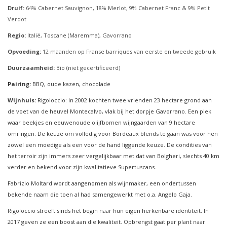
Druif:
64% Cabernet Sauvignon, 18% Merlot, 9% Cabernet Franc & 9% Petit
Verdot
Regio:
Italië, Toscane (Maremma), Gavorrano
Opvoeding:
12 maanden op Franse barriques van eerste en tweede gebruik
Duurzaamheid:
Bio (niet gecertificeerd)
Pairing:
BBQ, oude kazen, chocolade
Wijnhuis:
Rigoloccio: In 2002 kochten twee vrienden 23 hectare grond aan
de voet van de heuvel Montecalvo, vlak bij het dorpje Gavorrano. Een plek
waar beekjes en eeuwenoude olijfbomen wijngaarden van 9 hectare
omringen. De keuze om volledig voor Bordeaux blends te gaan was voor hen
zowel een moedige als een voor de hand liggende keuze. De condities van
het terroir zijn immers zeer vergelijkbaar met dat van Bolgheri, slechts 40 km
verder en bekend voor zijn kwalitatieve Supertuscans.
Fabrizio Moltard wordt aangenomen als wijnmaker, een ondertussen
bekende naam die toen al had samengewerkt met o.a. Angelo Gaja.
Rigoloccio streeft sinds het begin naar hun eigen herkenbare identiteit. In
2017 geven ze een boost aan die kwaliteit. Opbrengst gaat per plant naar