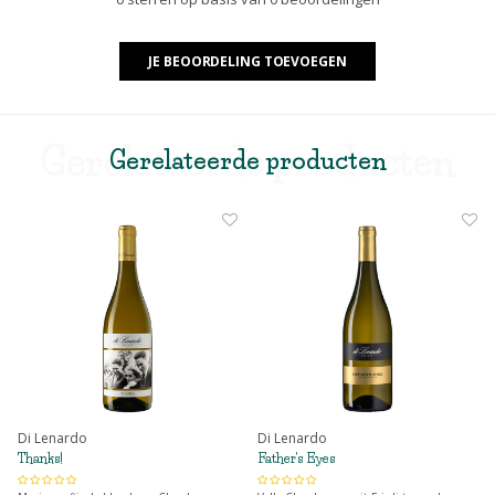
JE BEOORDELING TOEVOEGEN
Gerelateerde producten
Gerelateerde producten
Di Lenardo
Di Lenardo
Thanks!
Father's Eyes