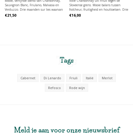
Mooie, verfijnde blend van Chardonnay,
Volle Chardonnay uit Friuli tegen de
Sauvignon Blanc, Friulano, Malvasia en
Sloveense grens. Mooie balans tussen
Verduzzo. Drie maanden sur lies waarvan
fraîcheur, fruitigheid en houttoetsen. Drie
deels op nieuw Amerikaans hout.
maanden sur lies op nieuwe, Amerikaanse
€21,50
€16,00
eiken vaten.
Tags
Tags
Cabernet
Di Lenardo
Friuli
Italië
Merlot
Refosco
Rode wijn
Meld je aan voor onze nieuwsbrief