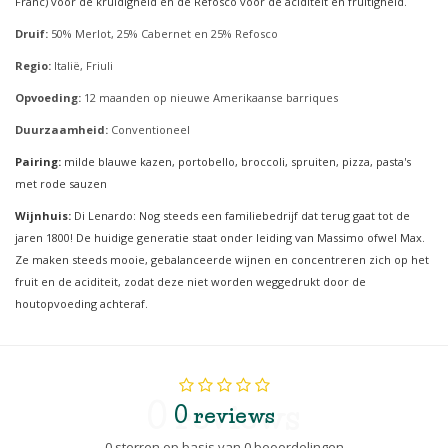
Franc) voor de kruidigheid en de Refosco voor de aciditeit en fruitigheid.
Druif:
50% Merlot, 25% Cabernet en 25% Refosco
Regio:
Italië, Friuli
Opvoeding:
12 maanden op nieuwe Amerikaanse barriques
Duurzaamheid:
Conventioneel
Pairing:
milde blauwe kazen, portobello, broccoli, spruiten, pizza, pasta's
met rode sauzen
Wijnhuis:
Di Lenardo: Nog steeds een familiebedrijf dat terug gaat tot de
jaren 1800! De huidige generatie staat onder leiding van Massimo ofwel Max.
Ze maken steeds mooie, gebalanceerde wijnen en concentreren zich op het
fruit en de aciditeit, zodat deze niet worden weggedrukt door de
houtopvoeding achteraf.
0 reviews
0 reviews
0 sterren op basis van 0 beoordelingen