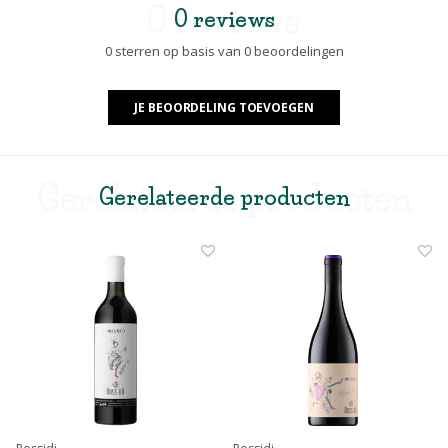
0 reviews
0 reviews
0 sterren op basis van 0 beoordelingen
JE BEOORDELING TOEVOEGEN
Gerelateerde producten
Gerelateerde producten