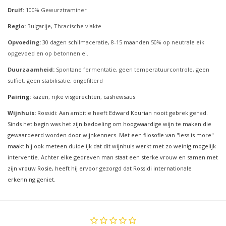
Druif:
100% Gewurztraminer
Regio:
Bulgarije, Thracische vlakte
Opvoeding:
30 dagen schilmaceratie, 8-15 maanden 50% op neutrale eik
opgevoed en op betonnen ei.
Duurzaamheid:
Spontane fermentatie, geen temperatuurcontrole, geen
sulfiet, geen stabilisatie, ongefilterd
Pairing:
kazen, rijke visgerechten, cashewsaus
Wijnhuis:
Rossidi: Aan ambitie heeft Edward Kourian nooit gebrek gehad.
Sinds het begin was het zijn bedoeling om hoogwaardige wijn te maken die
gewaardeerd worden door wijnkenners. Met een filosofie van "less is more"
maakt hij ook meteen duidelijk dat dit wijnhuis werkt met zo weinig mogelijk
interventie. Achter elke gedreven man staat een sterke vrouw en samen met
zijn vrouw Rosie, heeft hij ervoor gezorgd dat Rossidi internationale
erkenning geniet.