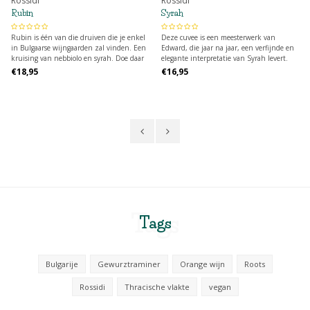
Rossidi
Rossidi
Rubin
Syrah
Rubin is één van die druiven die je enkel
Deze cuvee is een meesterwerk van
in Bulgaarse wijngaarden zal vinden. Een
Edward, die jaar na jaar, een verfijnde en
kruising van nebbiolo en syrah. Doe daar
elegante interpretatie van Syrah levert.
12 maanden houtopvoeding bij, en dan
Deze wijn biedt een sappige combinatie
€18,95
€16,95
krijg je een heel elegante wijn in je glas.
van puur fruit, frisse aroma's, subtiele
Voor de liefhebbers van barbaresco en
kruidigheid en een lichte roerigheid door
barolo.
de houtrijping.
Tags
Tags
Bulgarije
Gewurztraminer
Orange wijn
Roots
Rossidi
Thracische vlakte
vegan