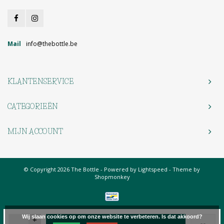
Mail
info@thebottle.be
KLANTENSERVICE
CATEGORIEËN
MIJN ACCOUNT
© Copyright 2026 The Bottle - Powered by
Lightspeed
- Theme by
Shopmonkey
Wij slaan cookies op om onze website te verbeteren. Is dat akkoord?
+