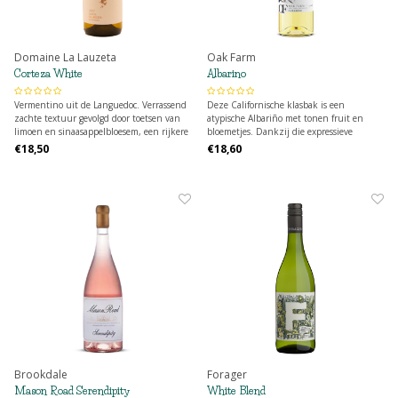
Domaine La Lauzeta
Oak Farm
Corteza White
Albarino
Vermentino uit de Languedoc. Verrassend
Deze Californische klasbak is een
zachte textuur gevolgd door toetsen van
atypische Albariño met tonen fruit en
limoen en sinaasappelbloesem, een rijkere
bloemetjes. Dankzij die expressieve
stijl dan doorgaans verwacht van
elegantie en verleidelijke volheid,
€18,50
€18,60
Vermentino. Rijping gedurende 6
gekoppeld aan een mooie mineraliteit
maanden sur lies op inox en rijping in
(typisch voor Albariño) is deze wijn een
vaten van keramiek (clayver).
absolute aanrader.
Brookdale
Forager
Mason Road Serendipity
White Blend