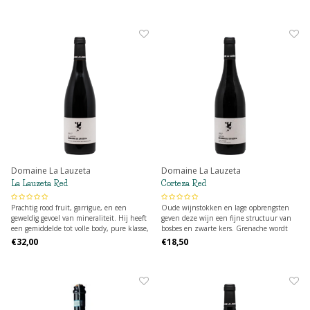
eerder licht en dus perfect als aperitief
voor een zomers feestje. Veel plezier voor
een
Domaine La Lauzeta
Domaine La Lauzeta
La Lauzeta Red
Corteza Red
Prachtig rood fruit, garrigue, en een
Oude wijnstokken en lage opbrengsten
geweldig gevoel van mineraliteit. Hij heeft
geven deze wijn een fijne structuur van
een gemiddelde tot volle body, pure klasse,
bosbes en zwarte kers. Grenache wordt
en rijkdom zonder gewicht.
gefermenteerd in macération carbonique
€32,00
€18,50
wat een aromatische lift geeft. Soepel en
rond, fruitig met een afgeronde en vrij
lange afdronk.