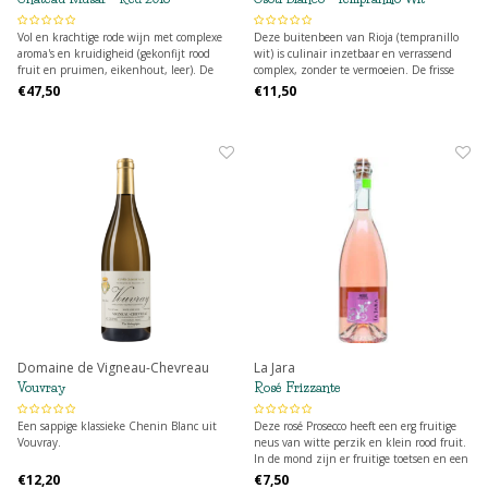
Vol en krachtige rode wijn met complexe
Deze buitenbeen van Rioja (tempranillo
aroma's en kruidigheid (gekonfijt rood
wit) is culinair inzetbaar en verrassend
fruit en pruimen, eikenhout, leer). De
complex, zonder te vermoeien. De frisse
tannines zijn fluweelzacht. Nu reeds op
zuren geven het weelderig fruit meer
€47,50
€11,50
dronk vermits de flessen nog 3 jaar in de
diepgang en de zijdezachte smaak maakt
kelder rijpen vooraleer ze op de markt
het helemaal compleet.
kopen.
Domaine de Vigneau-Chevreau
La Jara
Vouvray
Rosé Frizzante
Een sappige klassieke Chenin Blanc uit
Deze rosé Prosecco heeft een erg fruitige
Vouvray.
neus van witte perzik en klein rood fruit.
In de mond zijn er fruitige toetsen en een
aangename frisheid. Deze frizzante is
€12,20
€7,50