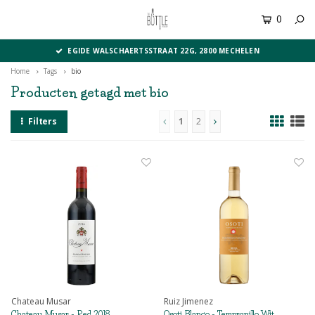
0
MENU
EGIDE WALSCHAERTSSTRAAT 22G, 2800 MECHELEN
Home
Tags
bio
Producten getagd met bio
Filters
1
2
Chateau Musar
Ruiz Jimenez
Chateau Musar - Red 2018
Osoti Blanco - Tempranillo Wit