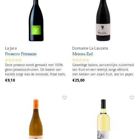
La Jara
Domaine La Lauzeta
Prosecco Frizzante
Mezura Red
Deze prosecco wordt gemaakt met 100%
Geweldige balans, aanzienlijke zuiverheid
glera (prosecco)-druiven. De bodem van
van fruit en een redelijk lange afdronk
kiezels zorgt voor de minerale, frisse toets,
met toetsen van zwart fruit, leer en peper.
wat bijdraagt aan het fijne, elegante
Hij heeft een gemiddelde tot volle body
€9,10
€25,00
karakter van deze parelende prosecco.
met een aangename textuur dankzij de
houtrijping (zowel op Franse als
Oostenrijkse vaten)