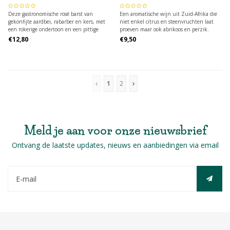
Deze gastronomische rosé barst van
Een aromatische wijn uit Zuid-Afrika die
gekonfijte aardbei, rabarber en kers, met
niet enkel citrus en steenvruchten laat
een rokerige ondertoon en een pittige
proeven maar ook abrikoos en perzik.
toets van rode peper.
Expressief met zachte aciditeit van limoen.
€12,80
€9,50
1
2
Meld je aan voor onze nieuwsbrief
Ontvang de laatste updates, nieuws en aanbiedingen via email