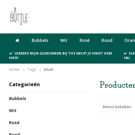
Cadeaubon
Bubbels
Wit
Rosé
Rood
Oran
LEKKERE WIJN GEDRONKEN BIJ THE NECK? JE VINDT HEM
EL
HIER!
16U
Home
Tags
blush
Producten
Categorieën
Bubbels
Meest bekeken
Wit
Rosé
Rood