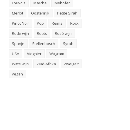
Louvois
Marche
Mehofer
Merlot
Oostenrijk
Petite Sirah
Pinot Noir
Pop
Reims
Rock
Rode wijn
Roots
Rosé wijn
Spanje
Stellenbosch
Syrah
USA
Viognier
Wagram
Witte wijn
Zuid-Afrika
Zweigelt
vegan