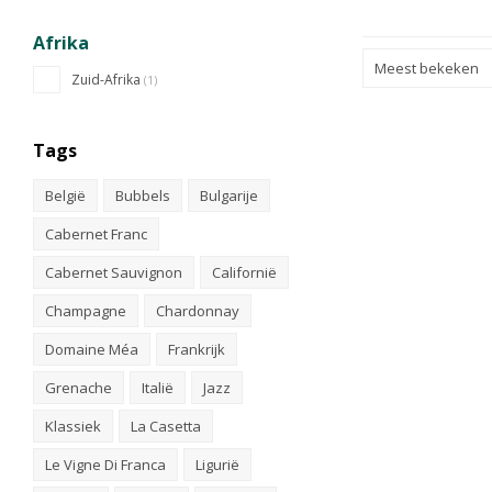
Afrika
Meest bekeken
Zuid-Afrika
(1)
Tags
België
Bubbels
Bulgarije
Cabernet Franc
Cabernet Sauvignon
Californië
Champagne
Chardonnay
Domaine Méa
Frankrijk
Grenache
Italië
Jazz
Klassiek
La Casetta
Le Vigne Di Franca
Ligurië