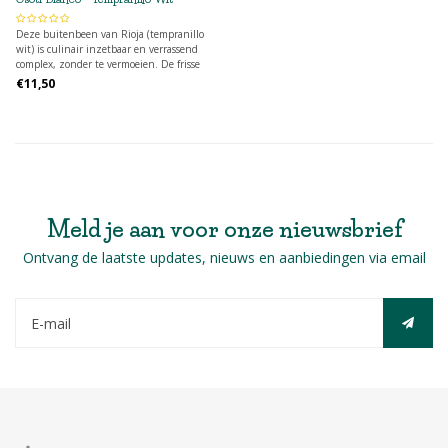
Deze buitenbeen van Rioja (tempranillo
wit) is culinair inzetbaar en verrassend
complex, zonder te vermoeien. De frisse
zuren geven het weelderig fruit meer
€11,50
diepgang en de zijdezachte smaak maakt
het helemaal compleet.
Meld je aan voor onze nieuwsbrief
Ontvang de laatste updates, nieuws en aanbiedingen via email