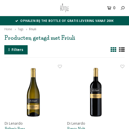
0
MENU
OPHALEN BIJ THE BOTTLE OF GRATIS LEVERING VANAF 200€
Home
Tags
Friuli
Producten getagd met Friuli
Filters
Di Lenardo
Di Lenardo
Father's Eyes
Ronco Nolé