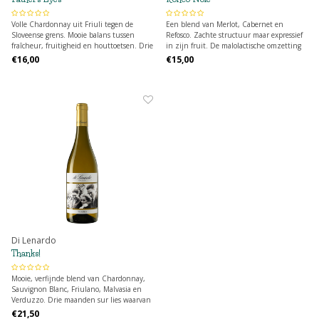
Volle Chardonnay uit Friuli tegen de
Een blend van Merlot, Cabernet en
Sloveense grens. Mooie balans tussen
Refosco. Zachte structuur maar expressief
fraîcheur, fruitigheid en houttoetsen. Drie
in zijn fruit. De malolactische omzetting
maanden sur lies op nieuwe, Amerikaanse
in combinatie met 12 maanden
€16,00
€15,00
eiken vaten.
houtopvoeding zorgen voor een
mondvullende sensatie met zachte
tannines.
Di Lenardo
Thanks!
Mooie, verfijnde blend van Chardonnay,
Sauvignon Blanc, Friulano, Malvasia en
Verduzzo. Drie maanden sur lies waarvan
deels op nieuw Amerikaans hout.
€21,50