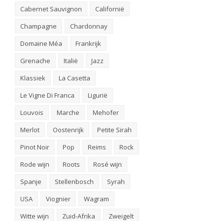
Cabernet Sauvignon
Californië
Champagne
Chardonnay
Domaine Méa
Frankrijk
Grenache
Italië
Jazz
Klassiek
La Casetta
Le Vigne Di Franca
Ligurië
Louvois
Marche
Mehofer
Merlot
Oostenrijk
Petite Sirah
Pinot Noir
Pop
Reims
Rock
Rode wijn
Roots
Rosé wijn
Spanje
Stellenbosch
Syrah
USA
Viognier
Wagram
Witte wijn
Zuid-Afrika
Zweigelt