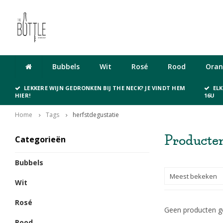
Cadeaubon
Bubbels
Wit
Rosé
Rood
Oran
LEKKERE WIJN GEDRONKEN BIJ THE NECK? JE VINDT HEM
EL
HIER!
16U
Home
Tags
herfstdegustatie
Producten
Categorieën
Bubbels
Meest bekeken
Wit
Rosé
Geen producten ge
Rood