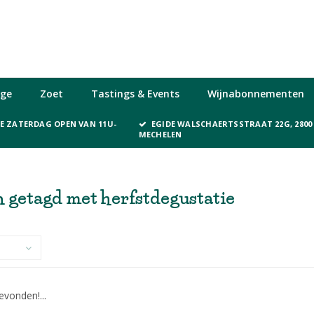
ge
Zoet
Tastings & Events
Wijnabonnementen
KE ZATERDAG OPEN VAN 11U-
EGIDE WALSCHAERTSSTRAAT 22G, 2800
MECHELEN
 getagd met herfstdegustatie
vonden!...