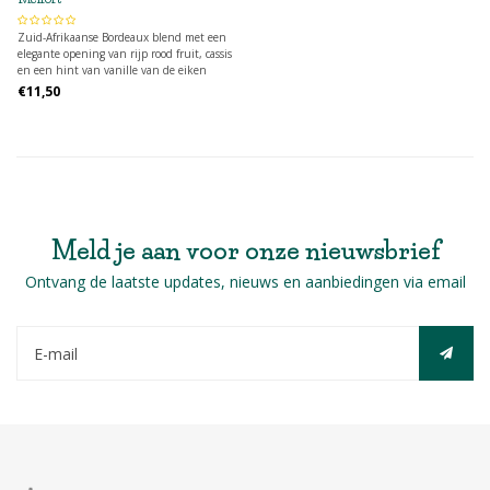
Zuid-Afrikaanse Bordeaux blend met een
elegante opening van rijp rood fruit, cassis
en een hint van vanille van de eiken
lagering. Mooie lange afdronk.
€11,50
Meld je aan voor onze nieuwsbrief
Ontvang de laatste updates, nieuws en aanbiedingen via email