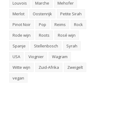
Louvois
Marche
Mehofer
Merlot
Oostenrijk
Petite Sirah
Pinot Noir
Pop
Reims
Rock
Rode wijn
Roots
Rosé wijn
Spanje
Stellenbosch
Syrah
USA
Viognier
Wagram
Witte wijn
Zuid-Afrika
Zweigelt
vegan