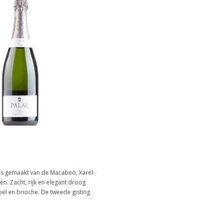
 is gemaakt van de Macabeo, Xarel-
en. Zacht, rijk en elegant droog
el en brioche. De tweede gisting
 maanden rijping zorgen voor een
e mousse.