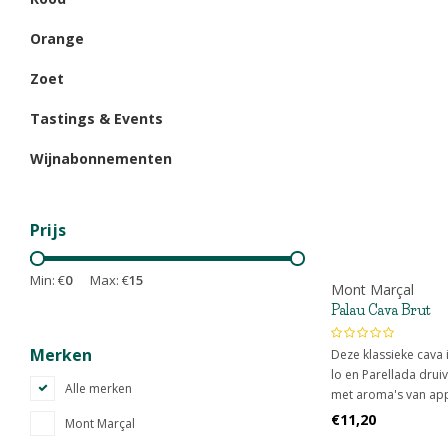
Orange
Zoet
Tastings & Events
Wijnabonnementen
Prijs
Min: €
0
Max: €
15
Mont Marçal
Palau Cava Brut
Merken
Deze klassieke cava
lo en Parellada druiv
Alle merken
met aroma's van app
op de fles en 9 à 12
€11,20
Mont Marçal
subtiel sprankelend