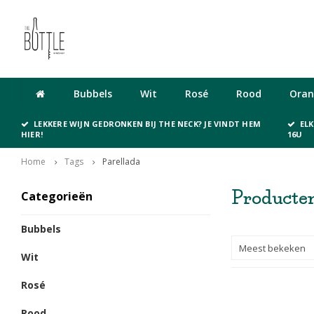
Cadeaubon
Bubbels
Wit
Rosé
Rood
Oran
LEKKERE WIJN GEDRONKEN BIJ THE NECK? JE VINDT HEM
EL
HIER!
16U
Home
Tags
Parellada
Producten
Categorieën
Bubbels
Meest bekeken
Wit
Rosé
Rood