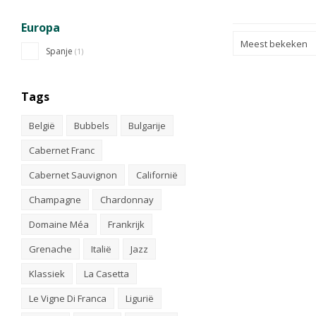
Europa
Meest bekeken
Spanje
(1)
Tags
België
Bubbels
Bulgarije
Cabernet Franc
Cabernet Sauvignon
Californië
Champagne
Chardonnay
Domaine Méa
Frankrijk
Grenache
Italië
Jazz
Klassiek
La Casetta
Le Vigne Di Franca
Ligurië