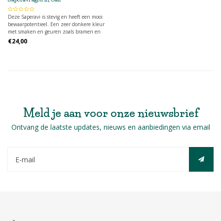
Deze Saperavi is stevig en heeft een mooi
bewaarpotentieel. Een zeer donkere kleur
met smaken en geuren zoals bramen en
bessen gaan gepaard met stevige tannines.
€24,00
12 maanden op Franse eiken vaten
gerijpt.
Meld je aan voor onze nieuwsbrief
Ontvang de laatste updates, nieuws en aanbiedingen via email