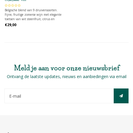
Belgische blend van 9 druivensoorten.
Fijne, fruitige zomerse wijn met elegante
toetsen van wit steenfruit, citrus en
pompelmoeszeste. Patrick Nijs is zowel de
€29,00
wijnbouwer (‘regeneratieve wijnbouw’ en
duurzaam), als de wijnmaker.
Meld je aan voor onze nieuwsbrief
Ontvang de laatste updates, nieuws en aanbiedingen via email