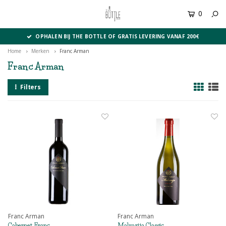
0
MENU
OPHALEN BIJ THE BOTTLE OF GRATIS LEVERING VANAF 200€
Home
Merken
Franc Arman
Franc Arman
Filters
Franc Arman
Franc Arman
Cabernet Franc
Malvazija Classic