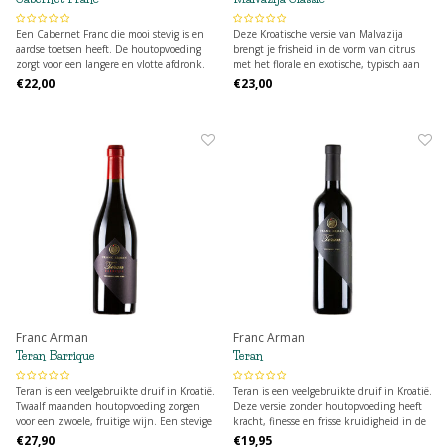
Een Cabernet Franc die mooi stevig is en
Deze Kroatische versie van Malvazija
aardse toetsen heeft. De houtopvoeding
brengt je frisheid in de vorm van citrus
zorgt voor een langere en vlotte afdronk.
met het florale en exotische, typisch aan
deze druif. De houtopvoeding van negen
€22,00
€23,00
maanden zorgt voor extra lengte en
elegante vanille toetsen.
Franc Arman
Franc Arman
Teran Barrique
Teran
Teran is een veelgebruikte druif in Kroatië.
Teran is een veelgebruikte druif in Kroatië.
Twaalf maanden houtopvoeding zorgen
Deze versie zonder houtopvoeding heeft
voor een zwoele, fruitige wijn. Een stevige
kracht, finesse en frisse kruidigheid in de
krachtpatser die intrigeert.
vorm van munt en eucalyptus.
€27,90
€19,95