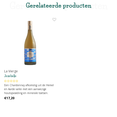
Gerelateerde producten
Gerelateerde producten
La Vierge
Jezebelle
Een Chardonnay afkomstig uit de Hemel
en Aarde vallei met een aanwezige
houtopvoeding en minerale toetsen.
€17,20