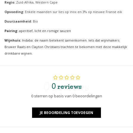
Regio:
Zuid-Afrika, Western Cape
Opvoeding:
Enkele maanden sur lies op inox en 3% op nieuwe Franse eik
Duurzaamheid:
Bio
Pairing:
aperitief, licht en romige sauzen
Wijnhuis:
Indaba: de naam betekent samenkomen. Iets dat wijnmakers
Bruwer Raats en Clayton Christians trachten te bekomen met deze makkelijk
drinkbare wijnen.
0 reviews
0 reviews
0 sterren op basis van 0 beoordelingen
JE BEOORDELING TOEVOEGEN