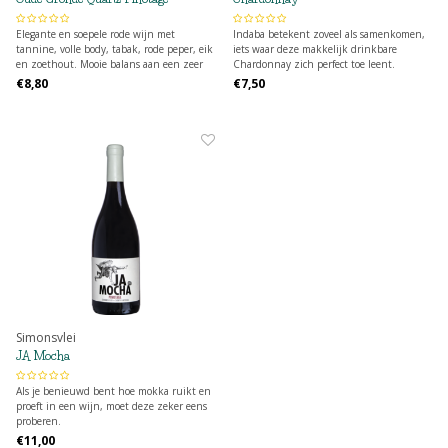
Elegante en soepele rode wijn met
Indaba betekent zoveel als samenkomen,
tannine, volle body, tabak, rode peper, eik
iets waar deze makkelijk drinkbare
en zoethout. Mooie balans aan een zeer
Chardonnay zich perfect toe leent.
mooie prijs!
€8,80
€7,50
Simonsvlei
JA Mocha
Als je benieuwd bent hoe mokka ruikt en
proeft in een wijn, moet deze zeker eens
proberen.
€11,00