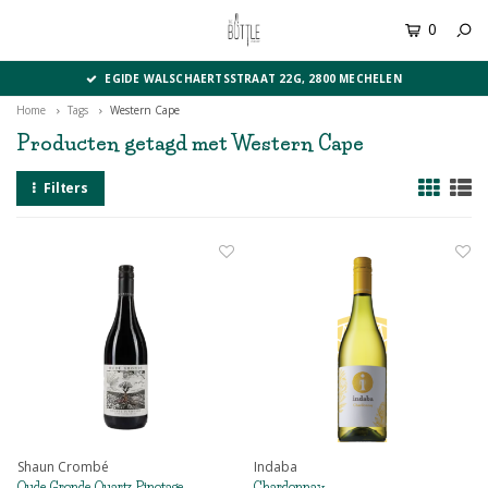
0
MENU
EGIDE WALSCHAERTSSTRAAT 22G, 2800 MECHELEN
Home
Tags
Western Cape
Producten getagd met Western Cape
Filters
Shaun Crombé
Indaba
Oude Gronde Quartz Pinotage
Chardonnay