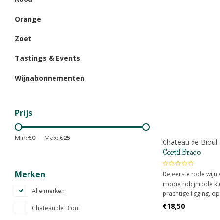
Orange
Zoet
Tastings & Events
Wijnabonnementen
Prijs
Min: €
0
Max: €
25
Chateau de Bioul
Cortil Braco
Merken
De eerste rode wijn 
mooie robijnrode kl
Alle merken
prachtige ligging, op
dorp Bioul.
€18,50
Chateau de Bioul