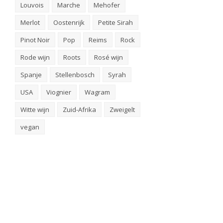
Louvois
Marche
Mehofer
Merlot
Oostenrijk
Petite Sirah
Pinot Noir
Pop
Reims
Rock
Rode wijn
Roots
Rosé wijn
Spanje
Stellenbosch
Syrah
USA
Viognier
Wagram
Witte wijn
Zuid-Afrika
Zweigelt
vegan