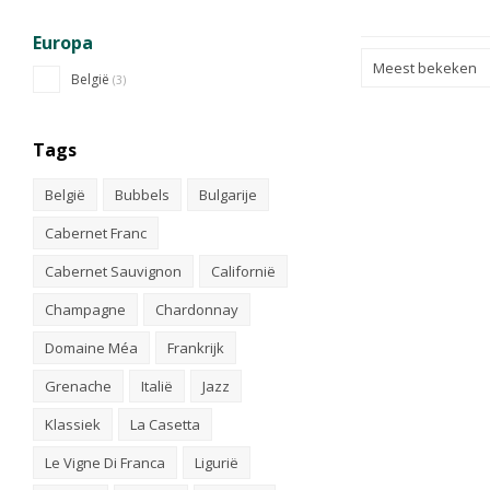
Europa
Meest bekeken
België
(3)
Tags
België
Bubbels
Bulgarije
Cabernet Franc
Cabernet Sauvignon
Californië
Champagne
Chardonnay
Domaine Méa
Frankrijk
Grenache
Italië
Jazz
Klassiek
La Casetta
Le Vigne Di Franca
Ligurië