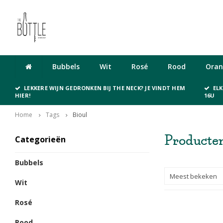
Cadeaubon
Bubbels
Wit
Rosé
Rood
Oran
LEKKERE WIJN GEDRONKEN BIJ THE NECK? JE VINDT HEM
EL
HIER!
16U
Home
Tags
Bioul
Producten
Categorieën
Bubbels
Meest bekeken
Wit
Rosé
Rood