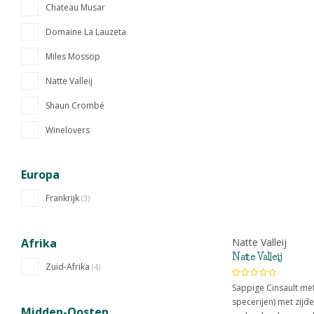
Chateau Musar
Domaine La Lauzeta
Miles Mossop
Natte Valleij
Shaun Crombé
Winelovers
Europa
Frankrijk
(3)
Natte Valleij
Afrika
Natte Valleij
Zuid-Afrika
(4)
Sappige Cinsault me
specerijen) met zijde
Midden-Oosten