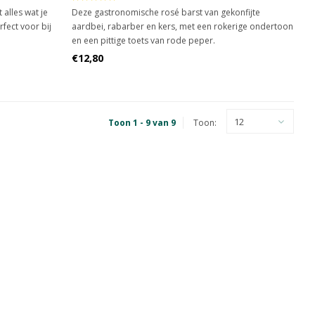
 alles wat je
Deze gastronomische rosé barst van gekonfijte
rfect voor bij
aardbei, rabarber en kers, met een rokerige ondertoon
en een pittige toets van rode peper.
€12,80
12
Toon 1 - 9 van 9
Toon: