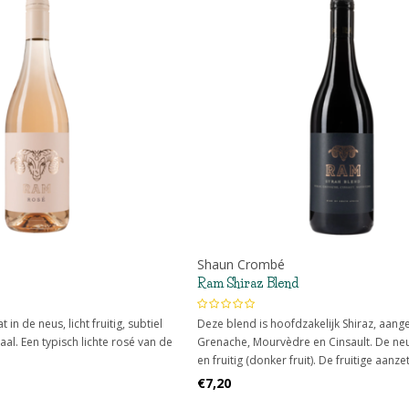
Shaun Crombé
Ram Shiraz Blend
 in de neus, licht fruitig, subtiel
Deze blend is hoofdzakelijk Shiraz, aang
al. Een typisch lichte rosé van de
Grenache, Mourvèdre en Cinsault. De neu
en fruitig (donker fruit). De fruitige aanze
voor een aangename kruidigheid en zach
€7,20
Prijs/kwaliteit onklopbaar!