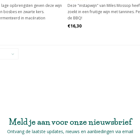
 lage opbrengsten geven deze wijn
Deze "instapwijn" van Miles Mossop heeft
van bosbes en zwarte kers.
zoekt in een fruitige wijn met tannines. Pe
ermenteerd in macération
de BBQ!
romatische lift geeft. Soepel en
€16,30
n afgeronde en vrij lange afdronk.
Meld je aan voor onze nieuwsbrief
Ontvang de laatste updates, nieuws en aanbiedingen via email