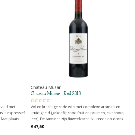
Chateau Musar
Chateau Musar - Red 2018
evuld met
Vol en krachtige rode wijn met complexe aroma's en
s is expressief
kruidigheid (gekonfijt rood fruit en pruimen, eikenhout,
t laat plaats
leer). De tannines zijn fluweelzacht. Nu reeds op dronk
te tannines.
vermits de flessen nog 3 jaar in de kelder rijpen
€47,50
vooraleer ze op de markt kopen.