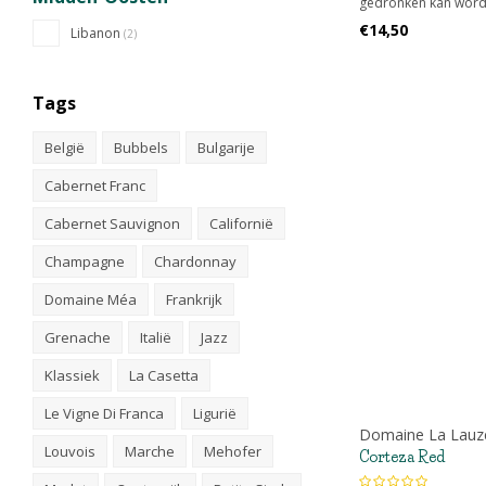
gedronken kan worde
bushvines uit Swartl
€14,50
Libanon
(2)
Tags
België
Bubbels
Bulgarije
Cabernet Franc
Cabernet Sauvignon
Californië
Champagne
Chardonnay
Domaine Méa
Frankrijk
Grenache
Italië
Jazz
Klassiek
La Casetta
Le Vigne Di Franca
Ligurië
Domaine La Lauz
Louvois
Marche
Mehofer
Corteza Red