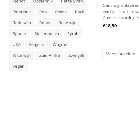
Merlot
Oostenrijk
Petite Sirah
Oude wijnstokken en
een fijne structuur 
Pinot Noir
Pop
Reims
Rock
Grenache wordt gef
Rode wijn
Roots
Rosé wijn
carbonique wat een a
€18,50
rond, fruitig met ee
Spanje
Stellenbosch
Syrah
USA
Viognier
Wagram
Meest bekeken
Witte wijn
Zuid-Afrika
Zweigelt
vegan