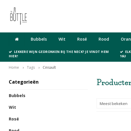
Cadeaubon
Bubbels
Wit
Rosé
Rood
Oran
LEKKERE WIJN GEDRONKEN BIJ THE NECK? JE VINDT HEM
EL
HIER!
16U
Home
Tags
Cinsault
Producten
Categorieën
Bubbels
Meest bekeken
Wit
Rosé
Rood