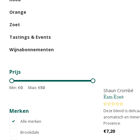
Orange
Zoet
Tastings & Events
Wijnabonnementen
Prijs
Min: €
0
Max: €
50
Shaun Crombé
Ram Rosé
Merken
Deze blend is delicaat
aromatisch en minera
Alle merken
Provence.
€7,20
Brookdale