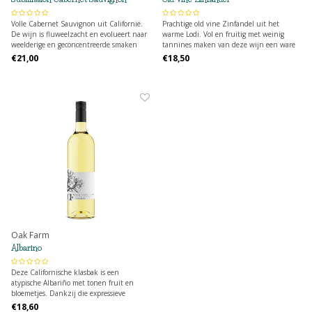
Volle Cabernet Sauvignon uit Californië.
Prachtige old vine Zinfandel uit het
De wijn is fluweelzacht en evolueert naar
warme Lodi. Vol en fruitig met weinig
weelderige en geconcentreerde smaken
tannines maken van deze wijn een ware
van donker fruit.
krachtpatser die vlotjes weg drinkt.
€21,00
€18,50
Oak Farm
Albarino
Deze Californische klasbak is een
atypische Albariño met tonen fruit en
bloemetjes. Dankzij die expressieve
elegantie en verleidelijke volheid,
€18,60