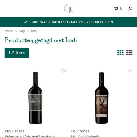
0
MENU
EGIDE WALSCHAERTSSTRAAT 22G, 2800 MECHELEN
Home
Tags
Lodi
Producten getagd met Lodi
Filters
689 Cellars
Four Vines
Submission Cabernet Sauvignon
Old Vine Zinfandel