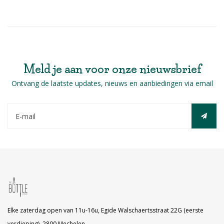
gekoppeld aan een mooie mineraliteit
(typisch voor Albariño) is deze wijn een
absolute aanrader.
Meld je aan voor onze nieuwsbrief
Ontvang de laatste updates, nieuws en aanbiedingen via email
Elke zaterdag open van 11u-16u, Egide Walschaertsstraat 22G (eerste
verdieping), 2800 Mechelen