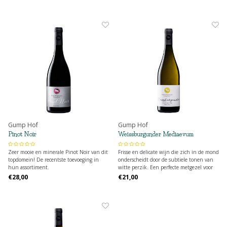
gerechten.
lichte tannines en een lange afdronk.
Gump Hof
Gump Hof
Pinot Noir
Weissburgunder Mediaevum
Zeer mooie en minerale Pinot Noir van dit
Frisse en delicate wijn die zich in de mond
topdomein! De recentste toevoeging in
onderscheidt door de subtiele tonen van
hun assortiment.
witte perzik. Een perfecte metgezel voor
elk moment.
€28,00
€21,00