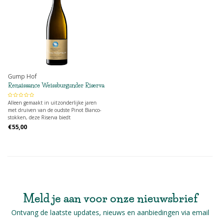
Gump Hof
Renaissance Weissburgunder Riserva
Alleen gemaakt in uitzonderlijke jaren
met druiven van de oudste Pinot Bianco-
stokken, deze Riserva biedt
indrukwekkende diepte, lengte en groot
€55,00
ontwikkelingspotentieel.
Meld je aan voor onze nieuwsbrief
Ontvang de laatste updates, nieuws en aanbiedingen via email