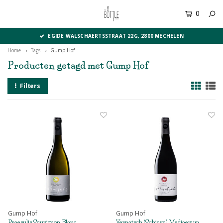
0
MENU
EGIDE WALSCHAERTSSTRAAT 22G, 2800 MECHELEN
Home
Tags
Gump Hof
Producten getagd met Gump Hof
Filters
Gump Hof
Gump Hof
Praesulis Sauvignon Blanc
Vernatsch (Schiava) Mediaevum