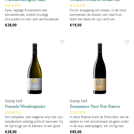
Fijne, sappige fruitaroma’s met
Fris en knapperig van smaak; in de neus
kenmerkende, subtiel kruidige
overheersen de aroma’s van rood fruit.
citrusnoten en een zeer aanhoudende
Komt het beste tot zijn recht als
afdronk.
begeleider van gerechten.
€28,00
€19,50
Gump Hof
Gump Hof
Praesulis Weissburgunder
Renaissance Pinot Noir Riserva
Een complexe, zeer elegante wijn die zijn
In deze Riserva komt de Pinot Noir, die de
complexiteit volledig onthult wanneer hij
bodem en het microklimaat als geen ander
de tijd krijgt om te ademen in een groot
in de wijn weerspiegelt, tot uiting met
Bourgogneglas; ideaal als begeleider van
delicate fruittonen, kruidige accenten,
€28,00
€85,00