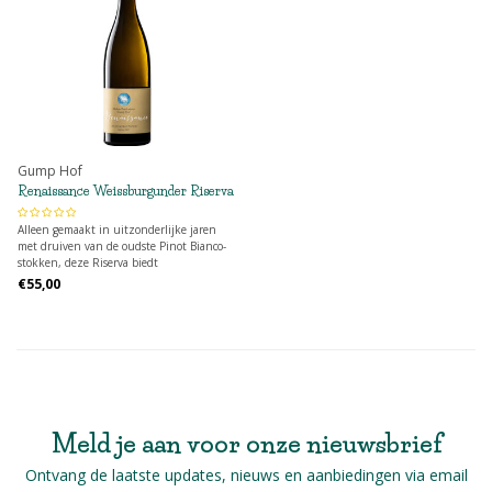
Gump Hof
Renaissance Weissburgunder Riserva
Alleen gemaakt in uitzonderlijke jaren
met druiven van de oudste Pinot Bianco-
stokken, deze Riserva biedt
indrukwekkende diepte, lengte en groot
€55,00
ontwikkelingspotentieel.
Meld je aan voor onze nieuwsbrief
Ontvang de laatste updates, nieuws en aanbiedingen via email