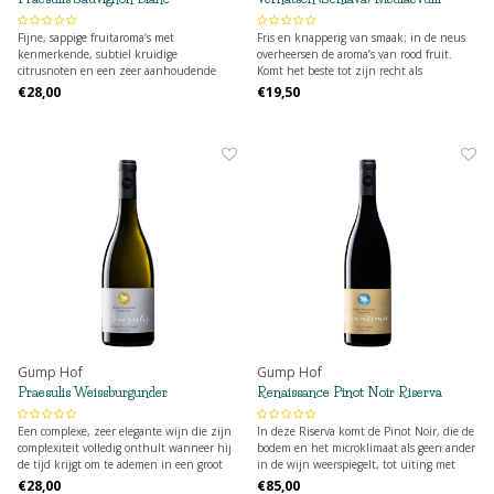
Fijne, sappige fruitaroma’s met
Fris en knapperig van smaak; in de neus
kenmerkende, subtiel kruidige
overheersen de aroma’s van rood fruit.
citrusnoten en een zeer aanhoudende
Komt het beste tot zijn recht als
afdronk.
begeleider van gerechten.
€28,00
€19,50
Gump Hof
Gump Hof
Praesulis Weissburgunder
Renaissance Pinot Noir Riserva
Een complexe, zeer elegante wijn die zijn
In deze Riserva komt de Pinot Noir, die de
complexiteit volledig onthult wanneer hij
bodem en het microklimaat als geen ander
de tijd krijgt om te ademen in een groot
in de wijn weerspiegelt, tot uiting met
Bourgogneglas; ideaal als begeleider van
delicate fruittonen, kruidige accenten,
€28,00
€85,00