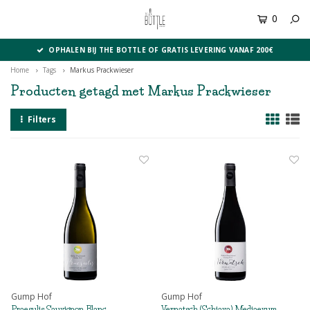
0
MENU
OPHALEN BIJ THE BOTTLE OF GRATIS LEVERING VANAF 200€
Home
Tags
Markus Prackwieser
Producten getagd met Markus Prackwieser
Filters
Gump Hof
Gump Hof
Praesulis Sauvignon Blanc
Vernatsch (Schiava) Mediaevum