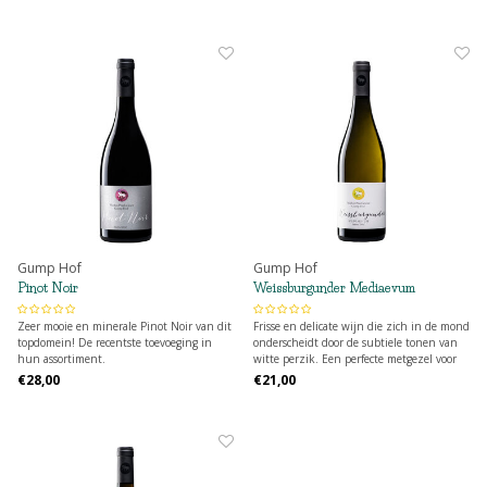
gerechten.
lichte tannines en een lange afdronk.
Gump Hof
Gump Hof
Pinot Noir
Weissburgunder Mediaevum
Zeer mooie en minerale Pinot Noir van dit
Frisse en delicate wijn die zich in de mond
topdomein! De recentste toevoeging in
onderscheidt door de subtiele tonen van
hun assortiment.
witte perzik. Een perfecte metgezel voor
elk moment.
€28,00
€21,00