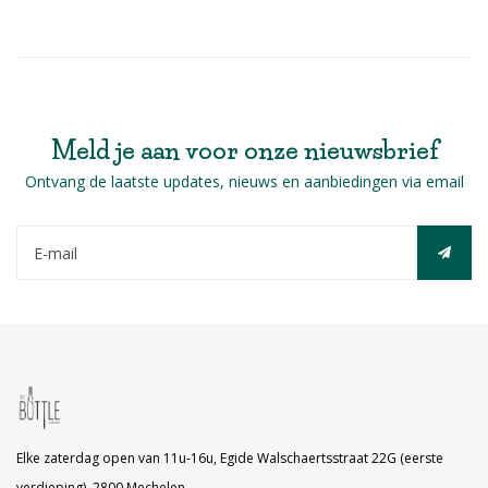
krijg je een heel elegante wijn in je glas.
Voor de liefhebbers van barbaresco en
barolo.
Meld je aan voor onze nieuwsbrief
Ontvang de laatste updates, nieuws en aanbiedingen via email
Elke zaterdag open van 11u-16u, Egide Walschaertsstraat 22G (eerste
verdieping), 2800 Mechelen