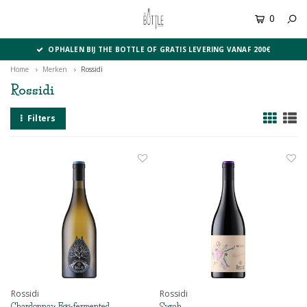
0
MENU
OPHALEN BIJ THE BOTTLE OF GRATIS LEVERING VANAF 200€
Home
Merken
Rossidi
Rossidi
Filters
Rossidi
Rossidi
Chardonnay Egg-fermented
Syrah