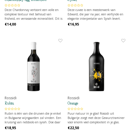
Deze Chardonnay vertoont een volle en
Deze cuvee is een meesterwerk van
complexe textuur met behoud van
Edward, die jaar na jaar, een verfijnde en
frisheid, en verrassende mineraliteit. Dit is
elegante interpretatie van Syrah levert.
te wijten aan de rijping in betonnen ei
Deze wijn biedt een sappige combinatie
€14,00
€16,95
waardoor de wijn in beweging blijft, wat
van puur fruit, frisse aroma's, subtiele
zorgt voor een zijdezachte mondvulling.
kruidigheid en een lichte roerigheid door
de houtrijping.
Rossidi
Rossidi
Rubin
Orange
Rubin is één van die druiven die je enkel
Puur natuur in je glas! Rossidi uit
in Bulgaarse wijngaarden zal vinden. Een
Bulgarije zorgt met deze Gewurztraminer
kruising van nebbiolo en syrah. Doe daar
voor enorm veel complexiteit in je glas.
12 maanden houtopvoeding bij, en dan
€18,95
€22,50