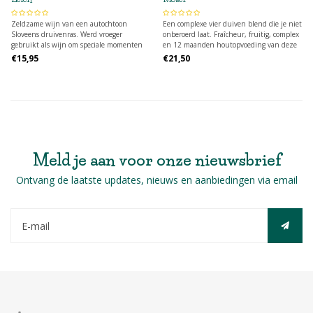
Zeldzame wijn van een autochtoon
Een complexe vier duiven blend die je niet
Sloveens druivenras. Werd vroeger
onberoerd laat. Fraîcheur, fruitig, complex
gebruikt als wijn om speciale momenten
en 12 maanden houtopvoeding van deze
met vrienden en familie te vieren
topcuvee.
€15,95
€21,50
Meld je aan voor onze nieuwsbrief
Ontvang de laatste updates, nieuws en aanbiedingen via email