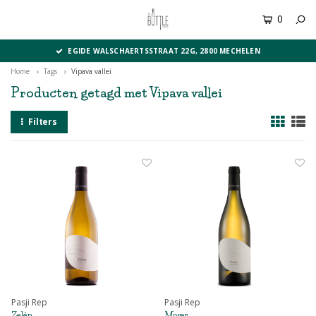
0
MENU
EGIDE WALSCHAERTSSTRAAT 22G, 2800 MECHELEN
Home
Tags
Vipava vallei
Producten getagd met Vipava vallei
Filters
Pasji Rep
Pasji Rep
Zelèn
Moser